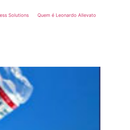
ness Solutions
Quem é Leonardo Allevato