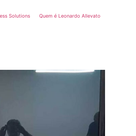
ness Solutions
Quem é Leonardo Allevato