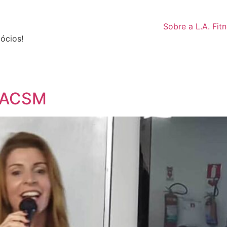
Sobre a L.A. Fit
ócios!
o ACSM