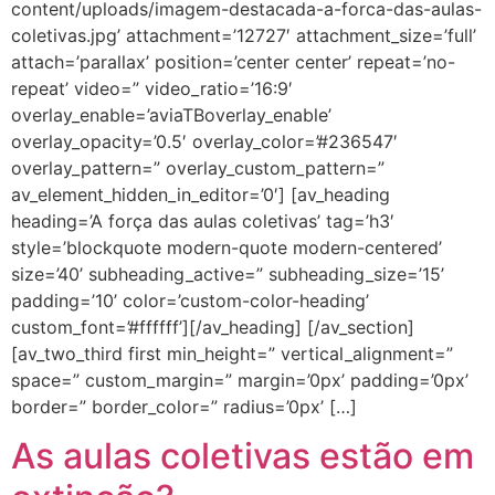
content/uploads/imagem-destacada-a-forca-das-aulas-
coletivas.jpg’ attachment=’12727′ attachment_size=’full’
attach=’parallax’ position=’center center’ repeat=’no-
repeat’ video=” video_ratio=’16:9′
overlay_enable=’aviaTBoverlay_enable’
overlay_opacity=’0.5′ overlay_color=’#236547′
overlay_pattern=” overlay_custom_pattern=”
av_element_hidden_in_editor=’0′] [av_heading
heading=’A força das aulas coletivas’ tag=’h3′
style=’blockquote modern-quote modern-centered’
size=’40’ subheading_active=” subheading_size=’15’
padding=’10’ color=’custom-color-heading’
custom_font=’#ffffff’][/av_heading] [/av_section]
[av_two_third first min_height=” vertical_alignment=”
space=” custom_margin=” margin=’0px’ padding=’0px’
border=” border_color=” radius=’0px’ […]
As aulas coletivas estão em