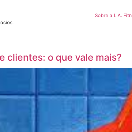
Sobre a L.A. Fit
ócios!
 clientes: o que vale mais?