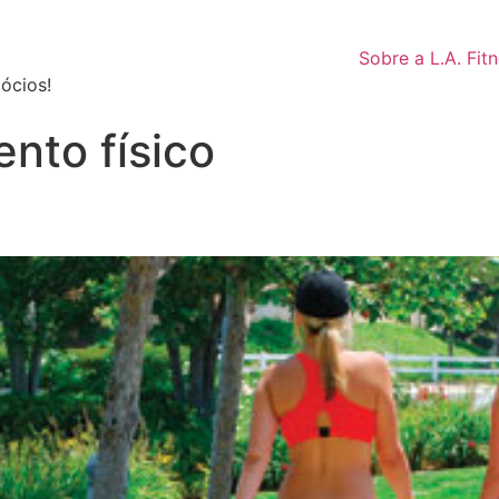
Sobre a L.A. Fit
ócios!
nto físico