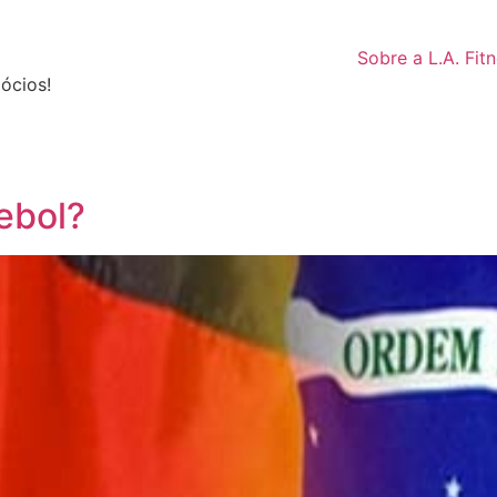
Sobre a L.A. Fit
ócios!
tebol?