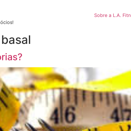
Sobre a L.A. Fit
ócios!
 basal
rias?