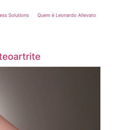
ness Solutions
Quem é Leonardo Allevato
teoartrite