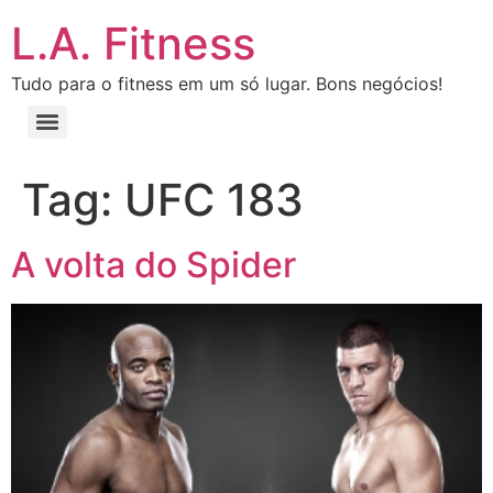
L.A. Fitness
Tudo para o fitness em um só lugar. Bons negócios!
Tag:
UFC 183
A volta do Spider